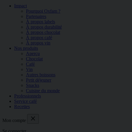
Impact
Pourquoi Oxfam ?
Partenaires
À propos labels
À propos durabilité
À propos chocolat
À propos café
À propos vin
Nos produits
Aperçu
Chocolat
Café
Vin
Autres boissons
Petit déjeuner
Snacks
Cuisine du monde
Professionnels
Service café
Recettes
close
Mon compte
Se connecter