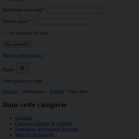
Identifiant ou e-mail
*
Mot de passe
*
Se souvenir de moi
Se connecter
Mot de passe perdu ?
close
Panier
Votre panier est vide.
Accueil
>
Partenaires
>
Europe
>
Pays-Bas
Dans cette catégorie
Aliments
Chèques-cadeaux & coupons
Formation, information & action
Matériel de magasin