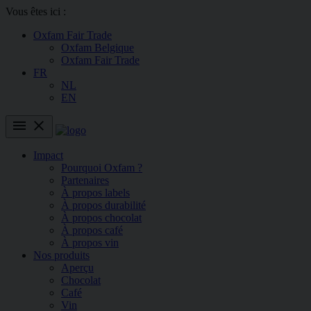
Vous êtes ici :
Oxfam Fair Trade
Oxfam Belgique
Oxfam Fair Trade
FR
NL
EN
menu
close
Impact
Pourquoi Oxfam ?
Partenaires
À propos labels
À propos durabilité
À propos chocolat
À propos café
À propos vin
Nos produits
Aperçu
Chocolat
Café
Vin