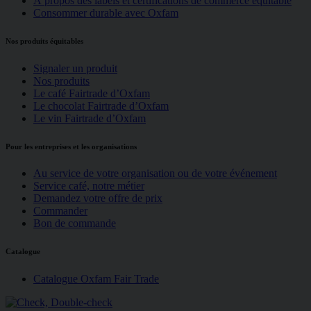
À propos des labels et certifications de commerce équitable
Consommer durable avec Oxfam
Nos produits équitables
Signaler un produit
Nos produits
Le café Fairtrade d’Oxfam
Le chocolat Fairtrade d’Oxfam
Le vin Fairtrade d’Oxfam
Pour les entreprises et les organisations
Au service de votre organisation ou de votre événement
Service café, notre métier
Demandez votre offre de prix
Commander
Bon de commande
Catalogue
Catalogue Oxfam Fair Trade