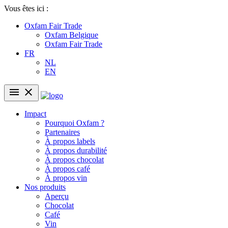
Vous êtes ici :
Oxfam Fair Trade
Oxfam Belgique
Oxfam Fair Trade
FR
NL
EN
menu
close
Impact
Pourquoi Oxfam ?
Partenaires
À propos labels
À propos durabilité
À propos chocolat
À propos café
À propos vin
Nos produits
Aperçu
Chocolat
Café
Vin