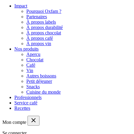
Impact
Pourquoi Oxfam ?
Partenaires
À propos labels
À propos durabilité
À propos chocolat
À propos café
À propos vin
Nos produits
Aperçu
Chocolat
Café
Vin
Autres boissons
Petit déjeuner
Snacks
Cuisine du monde
Professionnels
Service café
Recettes
close
Mon compte
Se connecter