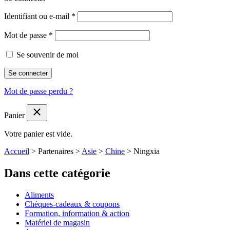
Identifiant ou e-mail
*
Mot de passe
*
Se souvenir de moi
Se connecter
Mot de passe perdu ?
close
Panier
Votre panier est vide.
Accueil
>
Partenaires
>
Asie
>
Chine
>
Ningxia
Dans cette catégorie
Aliments
Chèques-cadeaux & coupons
Formation, information & action
Matériel de magasin