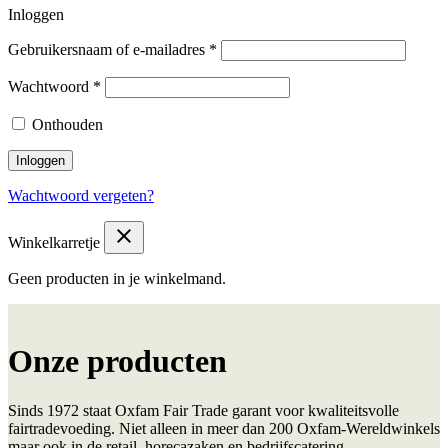
Inloggen
Gebruikersnaam of e-mailadres
*
Wachtwoord
*
Onthouden
Inloggen
Wachtwoord vergeten?
close
Winkelkarretje
Geen producten in je winkelmand.
Onze producten
Sinds 1972 staat Oxfam Fair Trade garant voor kwaliteitsvolle
fairtradevoeding. Niet alleen in meer dan 200 Oxfam-Wereldwinkels
maar ook in de retail, horecazaken en bedrijfscatering.