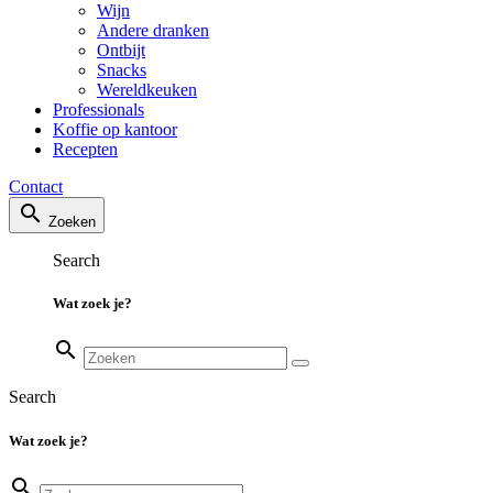
Wijn
Andere dranken
Ontbijt
Snacks
Wereldkeuken
Professionals
Koffie op kantoor
Recepten
Contact
search
Zoeken
Search
Wat zoek je?
search
Search
Wat zoek je?
search