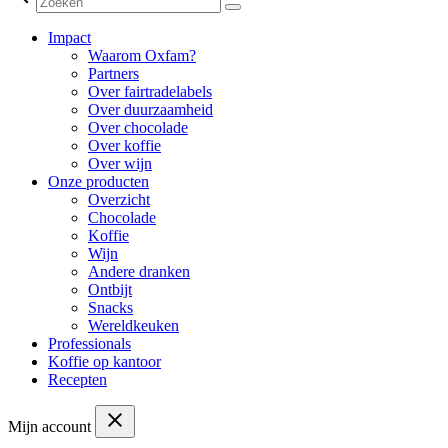
Impact
Waarom Oxfam?
Partners
Over fairtradelabels
Over duurzaamheid
Over chocolade
Over koffie
Over wijn
Onze producten
Overzicht
Chocolade
Koffie
Wijn
Andere dranken
Ontbijt
Snacks
Wereldkeuken
Professionals
Koffie op kantoor
Recepten
close
Mijn account