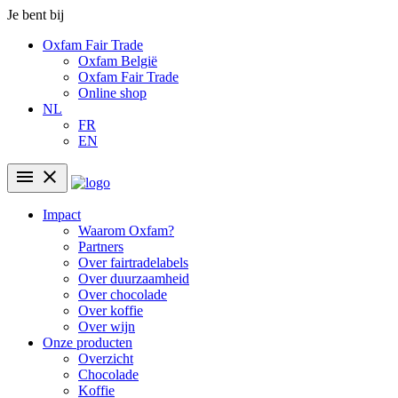
Je bent bij
Oxfam Fair Trade
Oxfam België
Oxfam Fair Trade
Online shop
NL
FR
EN
menu
close
Impact
Waarom Oxfam?
Partners
Over fairtradelabels
Over duurzaamheid
Over chocolade
Over koffie
Over wijn
Onze producten
Overzicht
Chocolade
Koffie